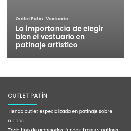
Outlet Patín
Vestuario
La importancia de elegir
bien el vestuario en
patinaje artístico
OUTLET PATÍN
Tienda outlet especializada en patinaje sobre
ruedas.
Todo tipo de accesorios, fundas, trajes y patines