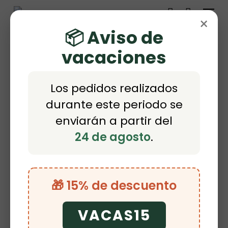
Menu
Skip
×
account
to
📦 Aviso de
main
Tag
vacaciones
content
MAILLOTS
Los pedidos realizados
durante este periodo se
Personalizar
enviarán a partir del
maillots
24 de agosto
.
con
strass,
🎁 15% de descuento
una
tendencia
VACAS15
en