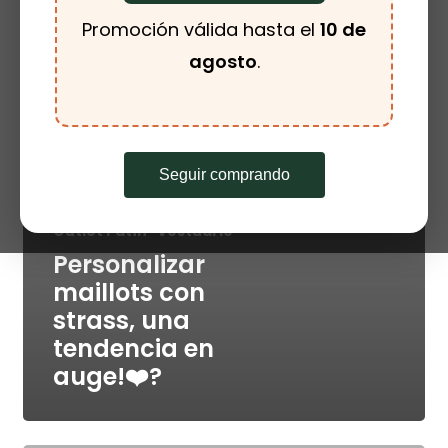
auge!
Promoción válida hasta el
10 de
❤️?
agosto
.
Seguir comprando
Outlet Patín
Vestuario
Personalizar
maillots con
strass, una
tendencia en
auge!❤️?