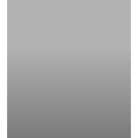
La
importancia
de
elegir
bien
el
vestuario
en
patinaje
artístico