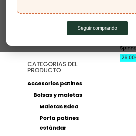
Inicio
Tienda
Productos etiquetado
Seguir comprando
Buscar
Buscar
por:
Se
Spinn
26.00
CATEGORÍAS DEL
PRODUCTO
Accesorios patines
Bolsas y maletas
Maletas Edea
Porta patines
estándar