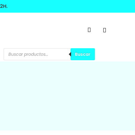
2H.
account
Búsqueda
de
Buscar
productos