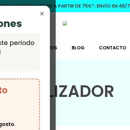
STOS DE ENVÍO GRATIS A PARTIR DE 75€*. ENVÍO EN 48/7
×
iones
ste periodo
UTLET
CONÓCENOS
BLOG
CONTACTO
l
DESLIZADOR
to
gosto
.