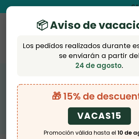
Skip
GA
to
📦 Aviso de vacac
main
FACEBOOK
INSTAGRAM
WHATSAPP
PHONE
EMAIL
content
Los pedidos realizados durante e
TIENDA
NOVEDADES
O
se enviarán a partir de
24 de agosto
.
🎁 15% de descuen
VACAS15
Promoción válida hasta el
10 de a