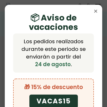
Menu
Skip
×
account
to
📦 Aviso de
STRASS
main
vacaciones
content
Los pedidos realizados
durante este periodo se
enviarán a partir del
24 de agosto
.
Inicio
Mostrando el único resultado
Tienda
Medias Cubrepatín
Strass
🎁 15% de descuento
Buscar
Buscar
VACAS15
por: