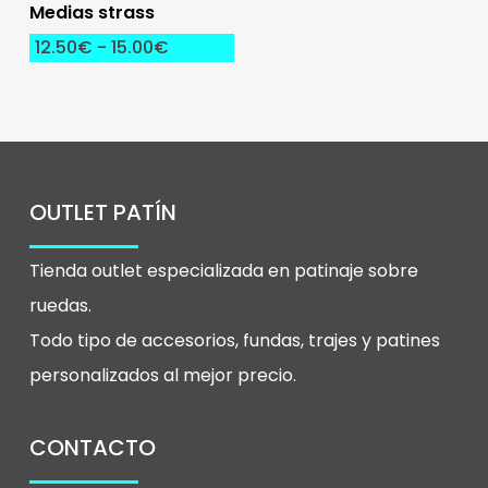
Seleccionar
Medias strass
múltiples
Opciones
Rango
12.50
€
-
15.00
€
de
variantes.
precios:
desde
Las
12.50€
hasta
opciones
15.00€
se
pueden
OUTLET PATÍN
elegir
Tienda outlet especializada en patinaje sobre
en
ruedas.
la
Todo tipo de accesorios, fundas, trajes y patines
página
personalizados al mejor precio.
de
producto
CONTACTO