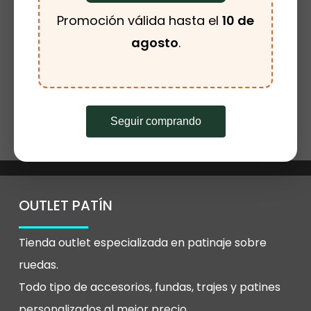
CATEGORÍAS DEL PRODUCTO
Promoción válida hasta el
10 de
Este
agosto
.
producto
tiene
Seleccionar
Buff para Cuello
múltiples
Opciones
Rango
8.00
€
-
10.00
€
de
variantes.
precios:
Seguir comprando
desde
Las
8.00€
hasta
opciones
10.00€
se
pueden
OUTLET PATÍN
elegir
Tienda outlet especializada en patinaje sobre
en
ruedas.
la
Todo tipo de accesorios, fundas, trajes y patines
página
personalizados al mejor precio.