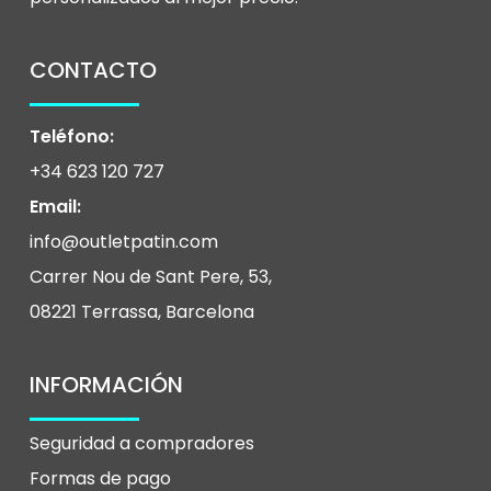
de
producto
CONTACTO
Teléfono:
+34 623 120 727
Email:
info@outletpatin.com
Carrer Nou de Sant Pere, 53,
08221 Terrassa, Barcelona
INFORMACIÓN
Seguridad a compradores
Formas de pago