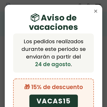
Menu
Skip
×
account
to
📦 Aviso de
ABRIGAR
main
vacaciones
content
Los pedidos realizados
durante este periodo se
enviarán a partir del
24 de agosto
.
Inicio
Mostrando el único resultado
Tienda
Productos etiquetados “Abrigar”
🎁 15% de descuento
Buscar
Buscar
VACAS15
por: