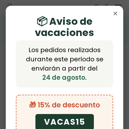
Menu
Skip
×
account
to
📦 Aviso de
GATOS
main
vacaciones
content
Los pedidos realizados
durante este periodo se
enviarán a partir del
24 de agosto
.
Inicio
Mostrando el único resultado
Modelo buff del producto
Gatos
🎁 15% de descuento
Buscar
Buscar
VACAS15
por: