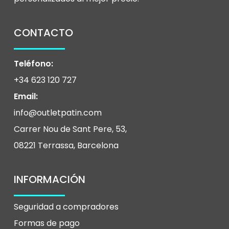
de
producto
CONTACTO
Teléfono:
+34 623 120 727
Email:
info@outletpatin.com
Carrer Nou de Sant Pere, 53,
08221 Terrassa, Barcelona
INFORMACIÓN
Seguridad a compradores
Formas de pago