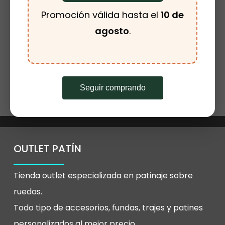
CATEGORÍAS DEL PRODUCTO
Promoción válida hasta el
10 de
Este
agosto
.
producto
tiene
Seleccionar
Buff para Cuello
múltiples
Opciones
Rango
8.00
€
-
10.00
€
de
variantes.
precios:
Seguir comprando
desde
Las
8.00€
hasta
opciones
10.00€
se
pueden
OUTLET PATÍN
elegir
Tienda outlet especializada en patinaje sobre
en
ruedas.
la
Todo tipo de accesorios, fundas, trajes y patines
página
personalizados al mejor precio.