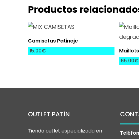
Productos relacionado
Este
producto
Seleccionar Opciones
Camisetas Patinaje
tiene
Sel
15.00
€
Maillot
múltiples
65.00
€
variantes.
Las
opciones
se
pueden
elegir
OUTLET PATÍN
CONT
en
Tienda outlet especializada en
Teléfon
la