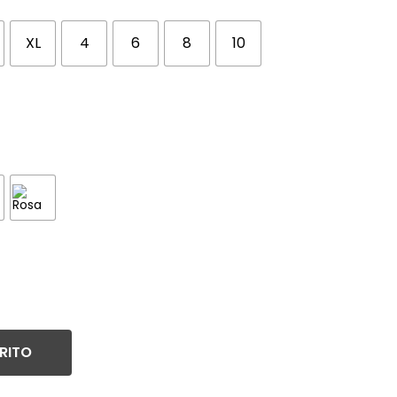
XL
4
6
8
10
RITO