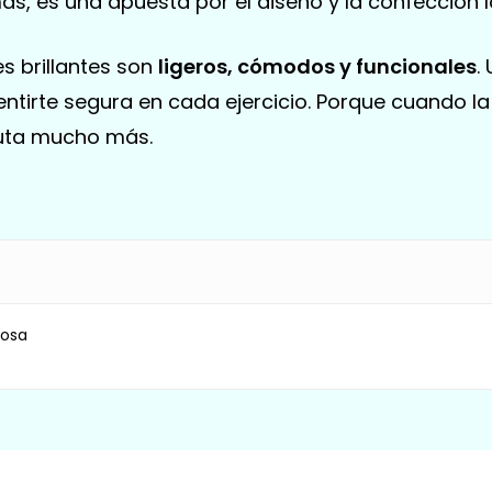
, es una apuesta por el diseño y la confección l
es brillantes son
ligeros, cómodos y funcionales
.
sentirte segura en cada ejercicio. Porque cuando 
ruta mucho más.
Rosa