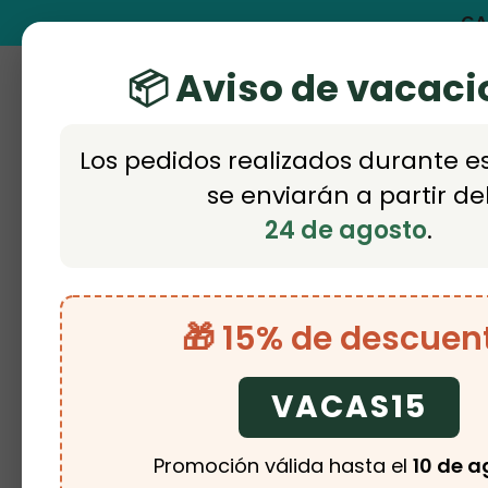
Skip
GA
to
📦 Aviso de vacac
main
FACEBOOK
INSTAGRAM
WHATSAPP
PHONE
EMAIL
content
Los pedidos realizados durante e
TIENDA
NOVEDADES
O
se enviarán a partir de
24 de agosto
.
Inicio
Tienda
Vestuario y ropa
B
🎁 15% de descuen
VACAS15
Promoción válida hasta el
10 de a