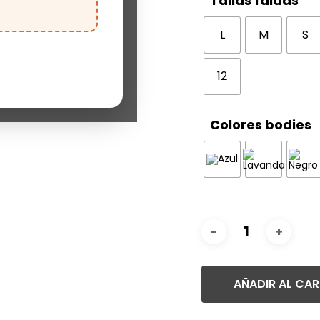
Tallas faldas
L
M
S
12
Colores bodies
AÑADIR AL CAR