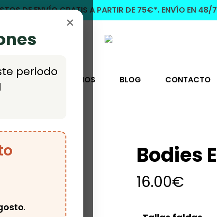
STOS DE ENVÍO GRATIS A PARTIR DE 75€*. ENVÍO EN 48/7
×
iones
ste periodo
UTLET
CONÓCENOS
BLOG
CONTACTO
l
odies entreno
to
Bodies 
16.00
€
gosto
.