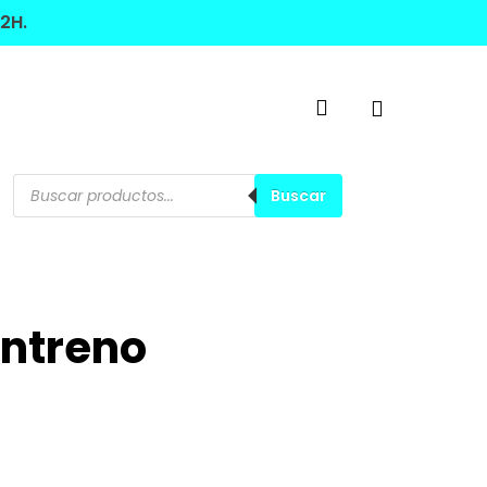
2H.
account
Búsqueda
de
Buscar
productos
Entreno