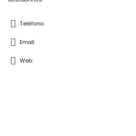
Teléfono:
+34 623 120 727
Email:
info@outletpatin.com
Web:
www.outletpatin.com