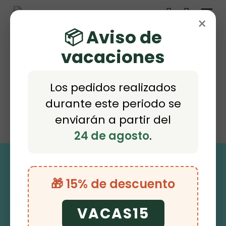
Menu
Skip
×
account
to
📦 Aviso de
main
vacaciones
content
CONTACTO
Los pedidos realizados
durante este periodo se
enviarán a partir del
24 de agosto
.
Contacta
🎁 15% de descuento
VACAS15
Error:
Formulario de contacto no